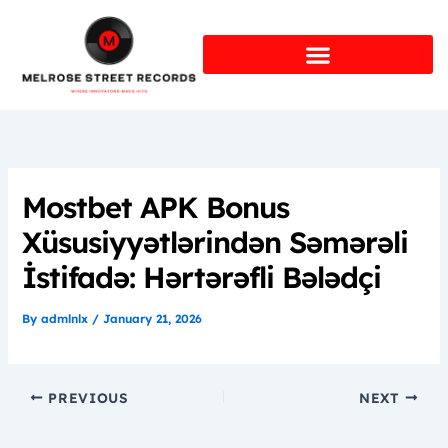
Skip
to
content
Mostbet APK Bonus
Xüsusiyyətlərindən Səmərəli
İstifadə: Hərtərəfli Bələdçi
By
admlnlx
/
January 21, 2026
PREVIOUS
NEXT