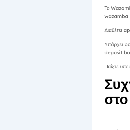
Το Wazamba
wazamba 
Διαθέτει a
Υπάρχει bo
deposit b
Παίξτε υπε
Συχ
στο