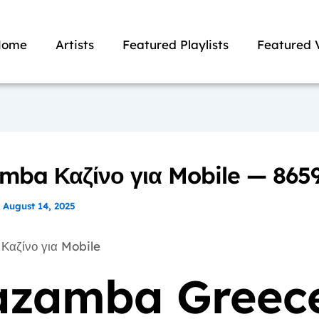
Home
Artists
Featured Playlists
Featured 
ba Καζίνο για Mobile — 865
/
August 14, 2025
αζίνο για Mobile
zamba Greec