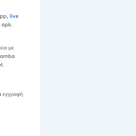
app,
live
 apk.
εια με
azamba
l.
a εγγραφή