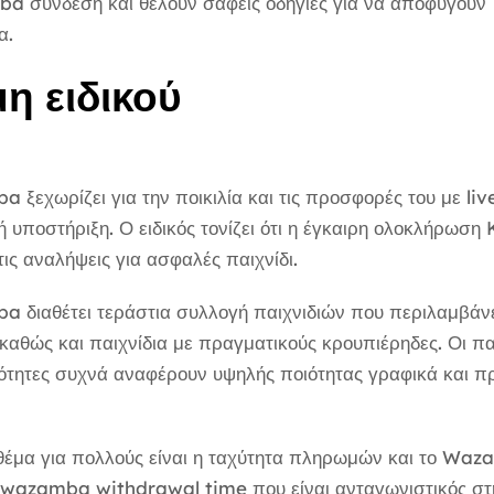
a συνδεση και θέλουν σαφείς οδηγίες για να αποφύγουν
α.
η ειδικού
 ξεχωρίζει για την ποικιλία και τις προσφορές του με liv
ή υποστήριξη. Ο ειδικός τονίζει ότι η έγκαιρη ολοκλήρωση
τις αναλήψεις για ασφαλές παιχνίδι.
 διαθέτει τεράστια συλλογή παιχνιδιών που περιλαμβάνε
θώς και παιχνίδια με πραγματικούς κρουπιέρηδες. Οι πα
νότητες συχνά αναφέρουν υψηλής ποιότητας γραφικά και π
θέμα για πολλούς είναι η ταχύτητα πληρωμών και το Wa
wazamba withdrawal time που είναι ανταγωνιστικός στ