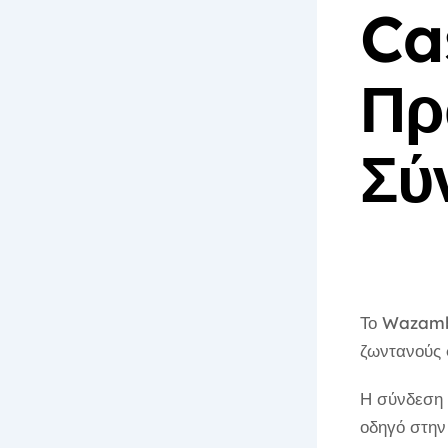
Ca
Πρ
Σύ
Το Wazamba
ζωντανούς 
Η σύνδεση 
οδηγό στην