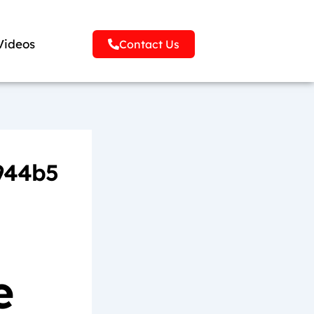
Videos
Contact Us
944b5
e