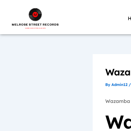
Skip
to
content
Wazam
By
Admin12
Wazamba Κ
Wa