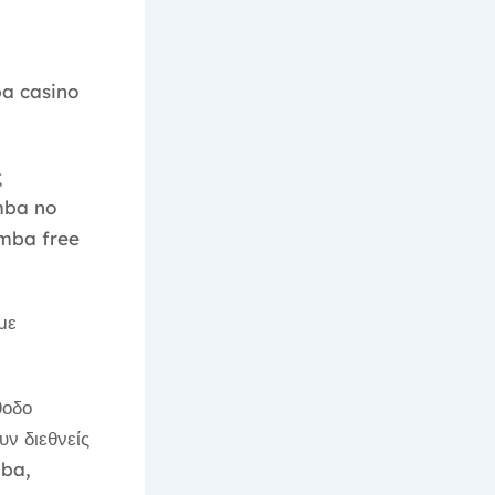
a casino
ς
mba no
mba free
με
θοδο
ν διεθνείς
ba,