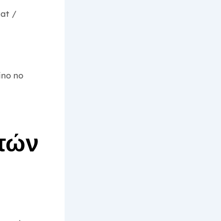
at /
ino no
κτών