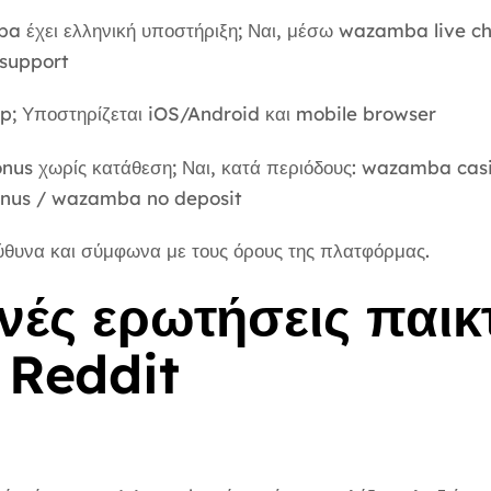
 έχει ελληνική υποστήριξη; Ναι, μέσω wazamba live ch
support
pp; Υποστηρίζεται iOS/Android και mobile browser
nus χωρίς κατάθεση; Ναι, κατά περιόδους: wazamba cas
onus / wazamba no deposit
ύθυνα και σύμφωνα με τους όρους της πλατφόρμας.
νές ερωτήσεις παι
 Reddit