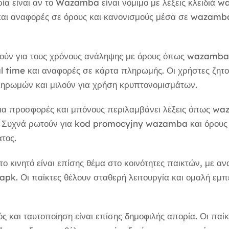
ία είναι αν το Wazamba είναι νόμιμο με λέξεις κλειδιά 
και αναφορές σε όρους και κανονισμούς μέσα σε wazamb
ούν για τους χρόνους ανάληψης με όρους όπως wazamba
 time και αναφορές σε κάρτα πληρωμής. Οι χρήστες ζητ
ληρωμών και μιλούν για χρήση κρυπτονομισμάτων.
ια προσφορές και μπόνους περιλαμβάνει λέξεις όπως w
. Συχνά ρωτούν για kod promocyjny wazamba και όρους
τος.
το κινητό είναι επίσης θέμα στο κοινότητες παικτών, με α
k. Οι παίκτες θέλουν σταθερή λειτουργία και ομαλή εμπε
ς και ταυτοποίηση είναι επίσης δημοφιλής απορία. Οι παί