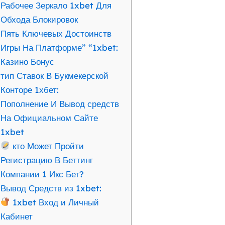
Рабочее Зеркало 1xbet Для
Обхода Блокировок
Пять Ключевых Достоинств
Игры На Платформе” “1xbet:
Казино Бонус
тип Ставок В Букмекерской
Конторе 1хбет:
Пополнение И Вывод средств
На Официальном Сайте
1xbet
кто Может Пройти
Регистрацию В Беттинг
Компании 1 Икс Бет?
Вывод Средств из 1xbet:
1xbet Вход и Личный
Кабинет