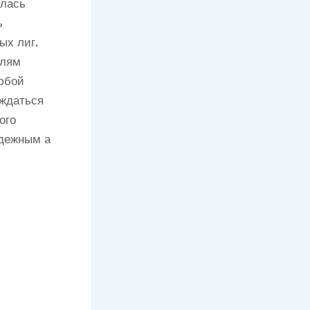
ялась
ь
ых лиг.
елям
юбой
аждаться
ого
адежным а