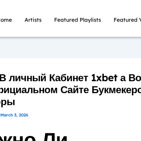
Home
Artists
Featured Playlists
Featured 
В личный Кабинет 1xbet а В
фициальном Сайте Букмекер
оры
/
March 3, 2026
жно Ли