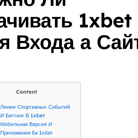
ачивать 1xbet
я Входа а Сай
Content
Линии Спортивных Событий
И Беттинг В 1xbet
Мобильная Версия И
Приложения Бк 1хбет