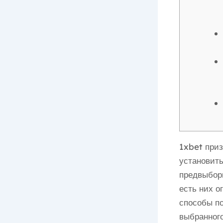
1xbet приз
установить
предвыбор
есть них о
способы по
выбранного