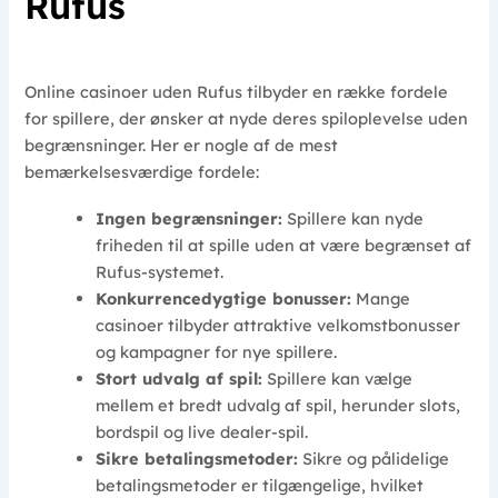
Rufus
Online casinoer uden Rufus tilbyder en række fordele
for spillere, der ønsker at nyde deres spiloplevelse uden
begrænsninger. Her er nogle af de mest
bemærkelsesværdige fordele:
Ingen begrænsninger:
Spillere kan nyde
friheden til at spille uden at være begrænset af
Rufus-systemet.
Konkurrencedygtige bonusser:
Mange
casinoer tilbyder attraktive velkomstbonusser
og kampagner for nye spillere.
Stort udvalg af spil:
Spillere kan vælge
mellem et bredt udvalg af spil, herunder slots,
bordspil og live dealer-spil.
Sikre betalingsmetoder:
Sikre og pålidelige
betalingsmetoder er tilgængelige, hvilket