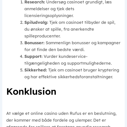
Research:
Undersøg casinoet grundigt, læs
anmeldelser og tjek dets
licensieringsoplysninger.
Spiludvalg:
Tjek om casinoet tilbyder de spil,
du ønsker at spille, fra anerkendte
spilleproducenter.
Bonusser:
Sammenlign bonusser og kampagner
for at finde den bedste værdi.
Support:
Vurder kundeservice-
tilgængeligheden og supportmulighederne.
Sikkerhed:
Tjek om casinoet bruger kryptering
og har effektive sikkerhedsforanstaltninger.
Konklusion
At vælge et online casino uden Rufus er en beslutning,
der kommer med både fordele og ulemper. Det er
afgørende for spillere at foretage grundig research,