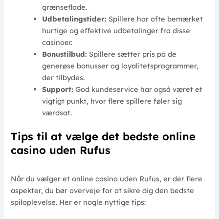
grænseflade.
Udbetalingstider:
Spillere har ofte bemærket
hurtige og effektive udbetalinger fra disse
casinoer.
Bonustilbud:
Spillere sætter pris på de
generøse bonusser og loyalitetsprogrammer,
der tilbydes.
Support:
God kundeservice har også været et
vigtigt punkt, hvor flere spillere føler sig
værdsat.
Tips til at vælge det bedste online
casino uden Rufus
Når du vælger et online casino uden Rufus, er der flere
aspekter, du bør overveje for at sikre dig den bedste
spiloplevelse. Her er nogle nyttige tips: