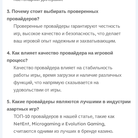
3. Почему стоит выбирать проверенных
провайдеров?
Проверенные провайдеры гарантируют честность
игр, высокое качество и безопасность, что делает
ваш игровой опыт надежным и захватывающим.
4. Как влияет качество провайдера на игровой
процесс?
Качество провайдера влияет на стабильность
работы игры, время загрузки и наличие различных
функций, что напрямую сказывается на
удовольствии от игры.
5. Какие провайдеры являются лучшими в индустрии
азартных игр?
ТОП-10 провайдеров в нашей статье, такие как
NetEnt, Microgaming и Evolution Gaming,
считаются одними из лучших в бренде казино.