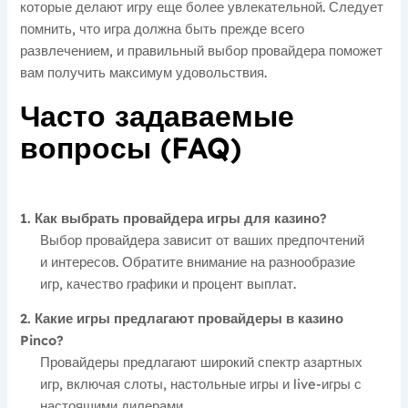
которые делают игру еще более увлекательной. Следует
помнить, что игра должна быть прежде всего
развлечением, и правильный выбор провайдера поможет
вам получить максимум удовольствия.
Часто задаваемые
вопросы (FAQ)
1. Как выбрать провайдера игры для казино?
Выбор провайдера зависит от ваших предпочтений
и интересов. Обратите внимание на разнообразие
игр, качество графики и процент выплат.
2. Какие игры предлагают провайдеры в казино
Pinco?
Провайдеры предлагают широкий спектр азартных
игр, включая слоты, настольные игры и live-игры с
настоящими дилерами.