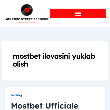
Skip
to
content
mostbet ilovasini yuklab
olish
betting
Mostbet Ufficiale