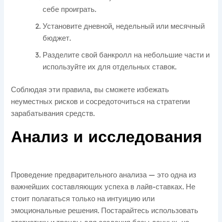
себе проиграть.
Установите дневной, недельный или месячный
бюджет.
Разделите свой банкролл на небольшие части и
используйте их для отдельных ставок.
Соблюдая эти правила, вы сможете избежать
неуместных рисков и сосредоточиться на стратегии
зарабатывания средств.
Анализ и исследования
Проведение предварительного анализа — это одна из
важнейших составляющих успеха в лайв-ставках. Не
стоит полагаться только на интуицию или
эмоциональные решения. Постарайтесь использовать