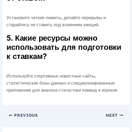
Установите четкие лимиты, делайте перерывы и
старайтесь не ставить под влиянием эмоций.
5. Какие ресурсы можно
использовать для подготовки
к ставкам?
Используйте спортивные новостные сайты,
статистические базы данных и специализированные
приложения для анализа статистики команд и игроков.
PREVIOUS
NEXT