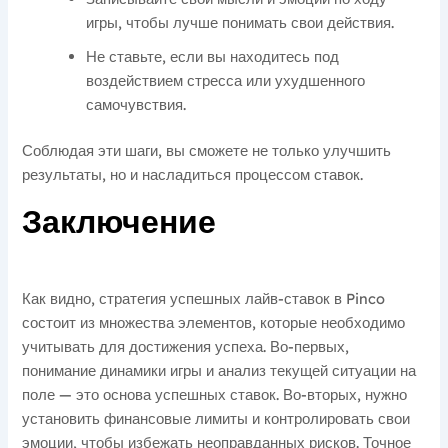
игры, чтобы лучше понимать свои действия.
Не ставьте, если вы находитесь под
воздействием стресса или ухудшенного
самочувствия.
Соблюдая эти шаги, вы сможете не только улучшить
результаты, но и насладиться процессом ставок.
Заключение
Как видно, стратегия успешных лайв-ставок в Pinco
состоит из множества элементов, которые необходимо
учитывать для достижения успеха. Во-первых,
понимание динамики игры и анализ текущей ситуации на
поле — это основа успешных ставок. Во-вторых, нужно
установить финансовые лимиты и контролировать свои
эмоции, чтобы избежать неоправданных рисков. Точное