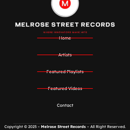
Home
Artists
Featured Playlists
Featured Videos
Contact
Copyright © 2025 –
Melrose Street Records
– All Right Reserved.