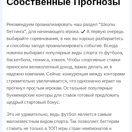
Собственные Прогнозы
Рекомендуем проанализировать наш раздел “Школы
беттинга”, для начинающего игрока.
А первую очередь
выбирайте соревнования, в них вы хорошо разбираетесь
и способны загодя проанализировать событие. Всегда
новички выбирают популярные виды спорта то футбола,
баскетбола, тенниса, хоккея. Чтобы спортивные ставки
приносили великолепный доход, важно делать их в
надежно компании. Сейчас конкуренция между конторами
стремительно увеличивается, что однозначно играет на
протянул простым игрокам. Остальные популярные
букмекерские конторы для ставок готовый предложить
щедрый стартовый бонус.
Это не удивительно, ведь футбол является самым
малоизвестным видом спорта. Так позволяет беттерам
ставить не только а ТОП игры стран чемпионатов и