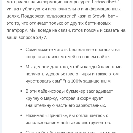
материалы на информационном ресурсе 1-stawkibet-1.
vn. ua публикуютcя исключительно и информационных
целях. Поддержка пользователей казино Stawki bet –
это то, что отличает только от других беттинговых
платформ. Мы всегда на связи, готов помочь и сказать на
ваши вопроса 24/7.
Сами можете читать бесплатные прогнозы на
спорт и анализы матчей на нашем сайте.
Мы делаем для того, чтобы каждый клиент мог
получать удовольствие от игры и также этом
чувствовать сам” “на 100% защищенным.
В эти лайв-исходы букмекер закладывает
крупную маржу, которая и формирует
значительную часть его заработанных.
Нажимая «Принять», вы соглашаетесь с
использованием ней таких инструментов.
Ставки бет букмекерская контора – это ваш