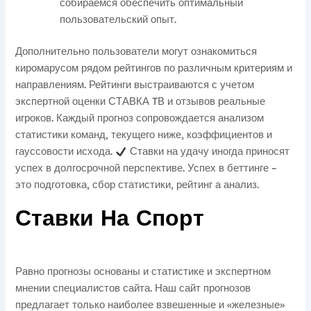
собираемся обеспечить оптимальный
пользовательский опыт.
Дополнительно пользователи могут ознакомиться
киромарусом рядом рейтингов по различным критериям и
направлениям. Рейтинги выстраиваются с учетом
экспертной оценки СТАВКА TВ и отзывов реальные
игроков. Каждый прогноз сопровождается анализом
статистики команд, текущего ниже, коэффициентов и
гауссовости исхода.
Ставки на удачу иногда приносят
успех в долгосрочной перспективе. Успех в беттинге –
это подготовка, сбор статистики, рейтинг а анализ.
Ставки На Спорт
Равно прогнозы основаны и статистике и экспертном
мнении специалистов сайта. Наш сайт прогнозов
предлагает только наиболее взвешенные и «железные»