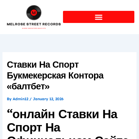
Skip
to
content
Ставки На Спорт
Букмекерская Контора
«балтбет»
By
Admin12
/
January 12, 2026
“онлайн Ставки На
Спорт На