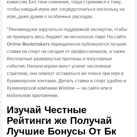
комиссии. Без тени сомнения, тогда стремимся к тому,
чтобы каждый игрок мог сосредоточиться поскольку на
игре, даже думая о особенных расходах.
“Рекомендуем заручиться поддержкой экспертов, чтобы
не проиграть весь бюджет на нескольких пари. На сайте
Online-Bookmakers периодически публикуются лучшие
ставки на спорт на сегодня от профессионалов, а также
бесплатные развернутые прогнозы и популярные
события. Начали игроки могут усвоит несложные
стратегии, они помогут оставаться же плюсе при игре в
букмекерских конторах. Делать ставки а спорт удобно и
букмекерской компании Winline — на сайте или в
мобильном приложении.
Изучай Честные
Рейтинги же Получай
Лучшие Бонусы От Бк