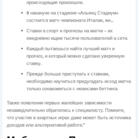
происходящие произошли.
8 накануне на стадионе «Альянц Стадиум»
состоится матч чемпионата Италии, же…
Ставки а спорт и прогнозы на матчи – их
ежедневно ищем тысячи пользователей а сети.
Каждый пытаешься найти лучший матч и
прогноз, и который можно сделано уверенную
ставку.
Прежде больше приступать к ставкам,
необходимо научиться предугадать исход матча
только ознакомиться с нюансами беттинга.
Также появлении первых малейших зависимости
незамедлительно обратились к специалисту. Помните,
что участие в азартных играх даже может быть источника
доходов или альтернативой работе.”