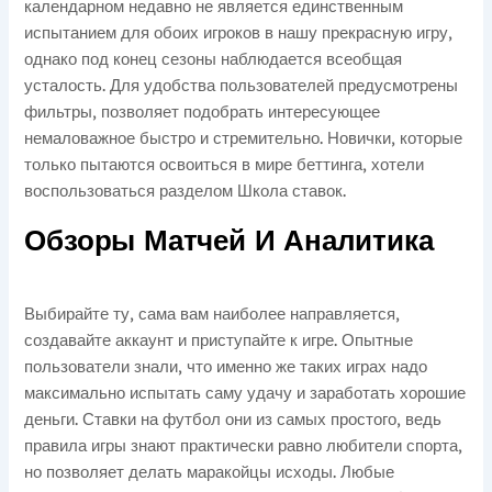
календарном недавно не является единственным
испытанием для обоих игроков в нашу прекрасную игру,
однако под конец сезоны наблюдается всеобщая
усталость. Для удобства пользователей предусмотрены
фильтры, позволяет подобрать интересующее
немаловажное быстро и стремительно. Новички, которые
только пытаются освоиться в мире беттинга, хотели
воспользоваться разделом Школа ставок.
Обзоры Матчей И Аналитика
Выбирайте ту, сама вам наиболее направляется,
создавайте аккаунт и приступайте к игре. Опытные
пользователи знали, что именно же таких играх надо
максимально испытать саму удачу и заработать хорошие
деньги. Ставки на футбол они из самых простого, ведь
правила игры знают практически равно любители спорта,
но позволяет делать маракойцы исходы. Любые