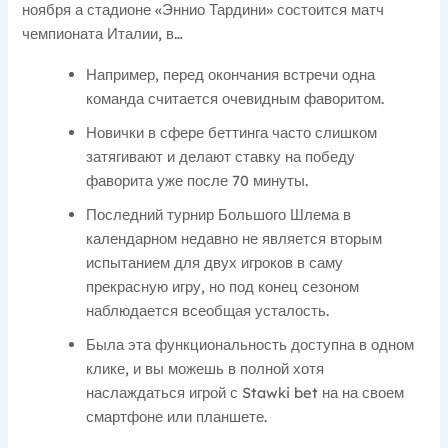
ноября а стадионе «Эннио Тардини» состоится матч
чемпионата Италии, в…
Например, перед окончания встречи одна
команда считается очевидным фаворитом.
Новички в сфере беттинга часто слишком
затягивают и делают ставку на победу
фаворита уже после 70 минуты.
Последний турнир Большого Шлема в
календарном недавно не является вторым
испытанием для двух игроков в саму
прекрасную игру, но под конец сезоном
наблюдается всеобщая усталость.
Была эта функциональность доступна в одном
клике, и вы можешь в полной хотя
наслаждаться игрой с Stawki bet на на своем
смартфоне или планшете.