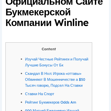
Официальном Сайте
Букмекерской
Компании Winline
Content
Изучай Честные Рейтинги и Получай
Лучшие Бонусы От Бк
Скандал В Нхл: Игрока «оттавы»
Обвиняют В Мошенничестве а $50
Тысяч говорю, Подсел На Ставки
Ставки На Спорт
Рейтинг Букмекеров Odds Am
000 Матчей Ежедневно Изучай