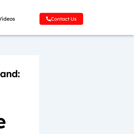
Videos
Contact Us
land:
e