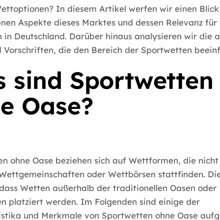
ttoptionen? In diesem Artikel werfen wir einen Blick
nen Aspekte dieses Marktes und dessen Relevanz für 
in Deutschland. Darüber hinaus analysieren wir die a
 Vorschriften, die den Bereich der Sportwetten beeinf
 sind Sportwetten
e Oase?
n ohne Oase beziehen sich auf Wettformen, die nicht
Wettgemeinschaften oder Wettbörsen stattfinden. Di
dass Wetten außerhalb der traditionellen Oasen oder
n platziert werden. Im Folgenden sind einige der
istika und Merkmale von Sportwetten ohne Oase aufge