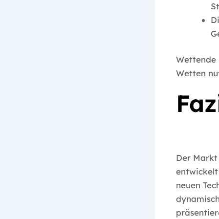
St
Di
G
Wettende m
Wetten nut
Faz
Der Markt
entwickelt
neuen Tec
dynamische
präsentier