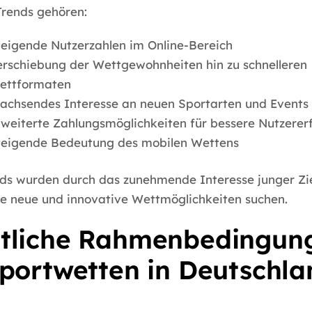
Trends gehören:
teigende Nutzerzahlen im Online-Bereich
erschiebung der Wettgewohnheiten hin zu schnelleren
ettformaten
achsendes Interesse an neuen Sportarten und Events
rweiterte Zahlungsmöglichkeiten für bessere Nutzere
teigende Bedeutung des mobilen Wettens
nds wurden durch das zunehmende Interesse junger Zi
die neue und innovative Wettmöglichkeiten suchen.
tliche Rahmenbedingun
Sportwetten in Deutschla