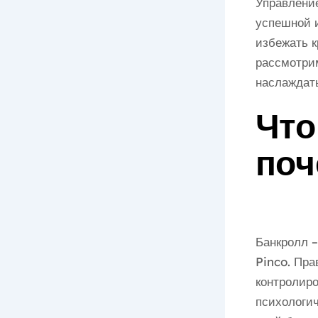
Управлени
успешной и
избежать к
рассмотрим
наслаждать
Что
поч
Банкролл –
Pinco. Пра
контролиро
психологич