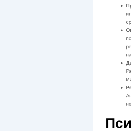
П
иг
ср
О
по
ре
на
Д
Ра
м
Р
Ан
н
Пси