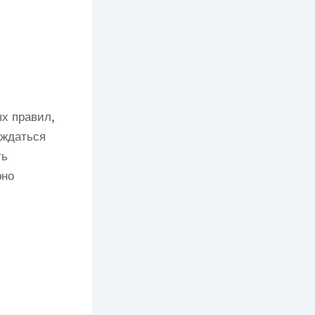
х правил,
аждаться
ть
рно