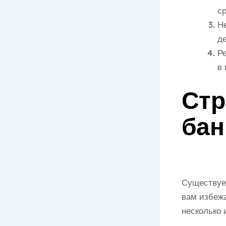
ср
Н
де
Р
в
Стр
бан
Существует
вам избежа
несколько 