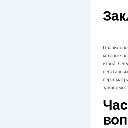
Зак
Правильное
которые по
игрой. Сле
негативных
пересматри
зависимос
Час
воп