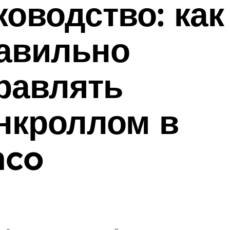
ководство: как
авильно
равлять
нкроллом в
nco