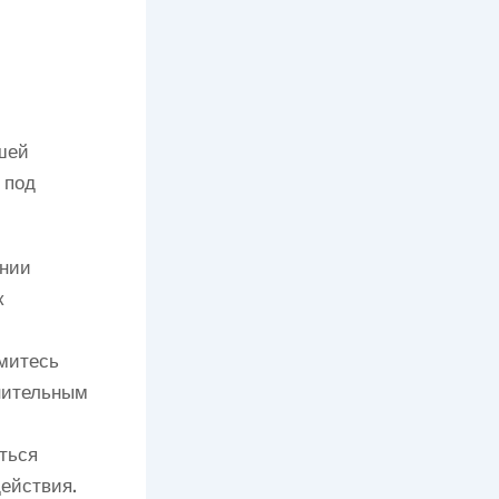
шей
 под
янии
к
митесь
лнительным
ться
ействия.