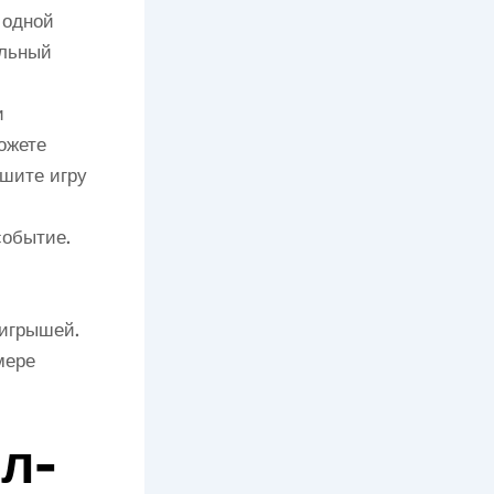
 одной
ельный
и
ожете
ршите игру
событие.
игрышей.
мере
л-