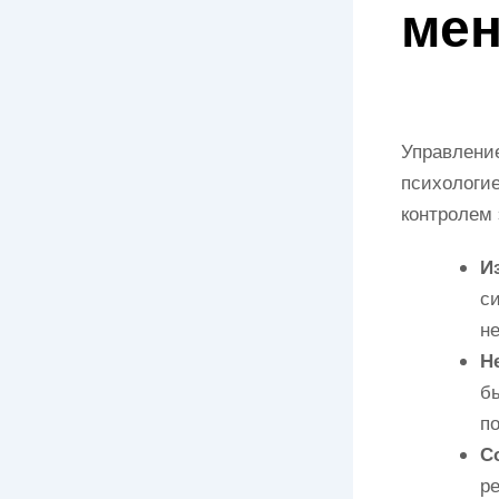
ме
Управление
психологие
контролем 
И
си
н
Н
бы
по
С
ре