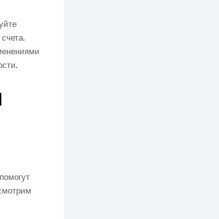
уйте
 счета.
зменениями
ости.
я
помогут
ссмотрим