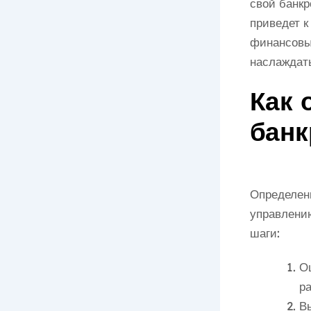
свой банкр
приведет к
финансовы
наслаждать
Как 
банк
Определени
управлени
шаги:
О
ра
В