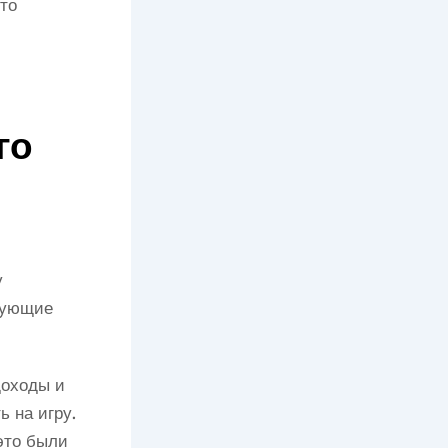
то
го
у
дующие
доходы и
 на игру.
это были