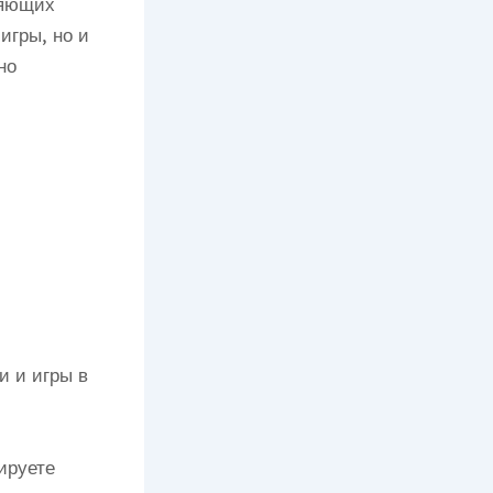
ляющих
игры, но и
но
и и игры в
ируете