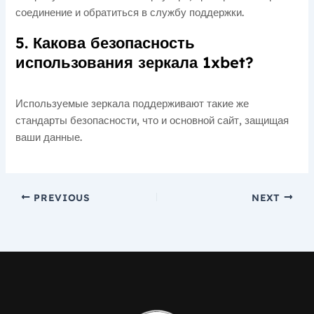
соединение и обратиться в службу поддержки.
5. Какова безопасность
использования зеркала 1xbet?
Используемые зеркала поддерживают такие же
стандарты безопасности, что и основной сайт, защищая
ваши данные.
PREVIOUS
NEXT