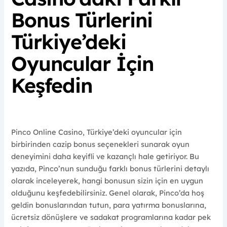
Bonus Türlerini
Türkiye’deki
Oyuncular İçin
Keşfedin
Pinco Online Casino, Türkiye’deki oyuncular için
birbirinden cazip bonus seçenekleri sunarak oyun
deneyimini daha keyifli ve kazançlı hale getiriyor. Bu
yazıda, Pinco’nun sunduğu farklı bonus türlerini detaylı
olarak inceleyerek, hangi bonusun sizin için en uygun
olduğunu keşfedebilirsiniz. Genel olarak, Pinco’da hoş
geldin bonuslarından tutun, para yatırma bonuslarına,
ücretsiz dönüşlere ve sadakat programlarına kadar pek