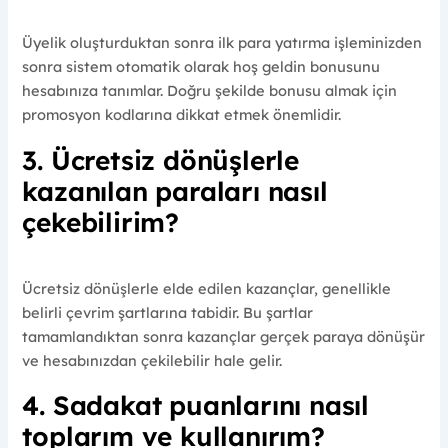
Üyelik oluşturduktan sonra ilk para yatırma işleminizden
sonra sistem otomatik olarak hoş geldin bonusunu
hesabınıza tanımlar. Doğru şekilde bonusu almak için
promosyon kodlarına dikkat etmek önemlidir.
3. Ücretsiz dönüşlerle
kazanılan paraları nasıl
çekebilirim?
Ücretsiz dönüşlerle elde edilen kazançlar, genellikle
belirli çevrim şartlarına tabidir. Bu şartlar
tamamlandıktan sonra kazançlar gerçek paraya dönüşür
ve hesabınızdan çekilebilir hale gelir.
4. Sadakat puanlarını nasıl
toplarım ve kullanırım?