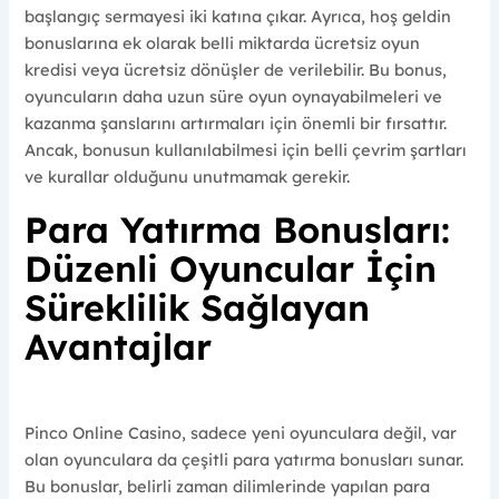
başlangıç sermayesi iki katına çıkar. Ayrıca, hoş geldin
bonuslarına ek olarak belli miktarda ücretsiz oyun
kredisi veya ücretsiz dönüşler de verilebilir. Bu bonus,
oyuncuların daha uzun süre oyun oynayabilmeleri ve
kazanma şanslarını artırmaları için önemli bir fırsattır.
Ancak, bonusun kullanılabilmesi için belli çevrim şartları
ve kurallar olduğunu unutmamak gerekir.
Para Yatırma Bonusları:
Düzenli Oyuncular İçin
Süreklilik Sağlayan
Avantajlar
Pinco Online Casino, sadece yeni oyunculara değil, var
olan oyunculara da çeşitli para yatırma bonusları sunar.
Bu bonuslar, belirli zaman dilimlerinde yapılan para