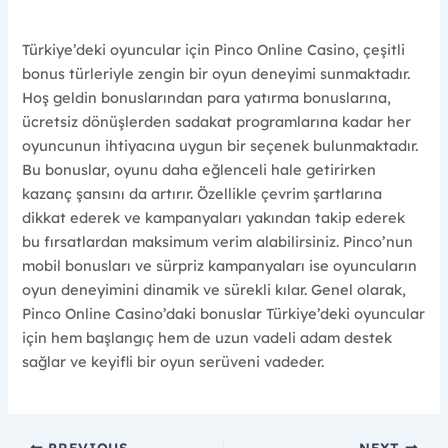
Türkiye’deki oyuncular için Pinco Online Casino, çeşitli
bonus türleriyle zengin bir oyun deneyimi sunmaktadır.
Hoş geldin bonuslarından para yatırma bonuslarına,
ücretsiz dönüşlerden sadakat programlarına kadar her
oyuncunun ihtiyacına uygun bir seçenek bulunmaktadır.
Bu bonuslar, oyunu daha eğlenceli hale getirirken
kazanç şansını da artırır. Özellikle çevrim şartlarına
dikkat ederek ve kampanyaları yakından takip ederek
bu fırsatlardan maksimum verim alabilirsiniz. Pinco’nun
mobil bonusları ve sürpriz kampanyaları ise oyuncuların
oyun deneyimini dinamik ve sürekli kılar. Genel olarak,
Pinco Online Casino’daki bonuslar Türkiye’deki oyuncular
için hem başlangıç hem de uzun vadeli adam destek
sağlar ve keyifli bir oyun serüveni vadeder.
PREVIOUS
NEXT