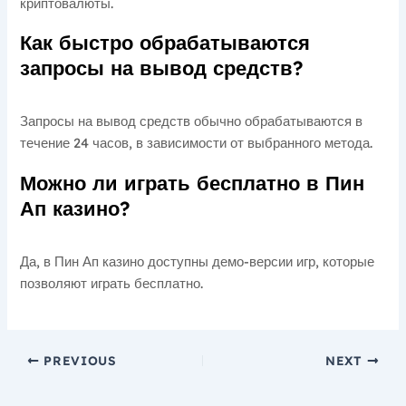
криптовалюты.
Как быстро обрабатываются
запросы на вывод средств?
Запросы на вывод средств обычно обрабатываются в
течение 24 часов, в зависимости от выбранного метода.
Можно ли играть бесплатно в Пин
Ап казино?
Да, в Пин Ап казино доступны демо-версии игр, которые
позволяют играть бесплатно.
PREVIOUS
NEXT