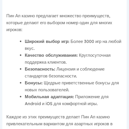
Пин Ап казино предлагает множество преимуществ,
которые делают его выбором номер один для многих
игроков:
Широкий выбор игр:
Более 3000 игр на любой
вкус.
Качество обслуживания:
Круглосуточная
поддержка клиентов.
Безопасность:
Лицензия и соблюдение
стандартов безопасности.
Бонусы:
Щедрые приветственные бонусы для
новых пользователей.
Мобильная адаптация:
Приложение для
Android и iOS для комфортной игры.
Каждое из этих преимуществ делает Пин Ап казино
привлекательным вариантом для азартных игроков в