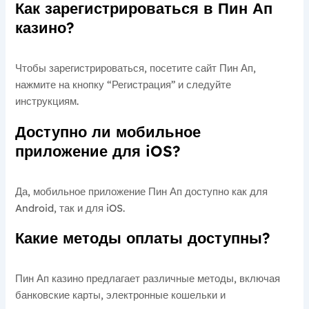
Как зарегистрироваться в Пин Ап
казино?
Чтобы зарегистрироваться, посетите сайт Пин Ап,
нажмите на кнопку “Регистрация” и следуйте
инструкциям.
Доступно ли мобильное
приложение для iOS?
Да, мобильное приложение Пин Ап доступно как для
Android, так и для iOS.
Какие методы оплаты доступны?
Пин Ап казино предлагает различные методы, включая
банковские карты, электронные кошельки и