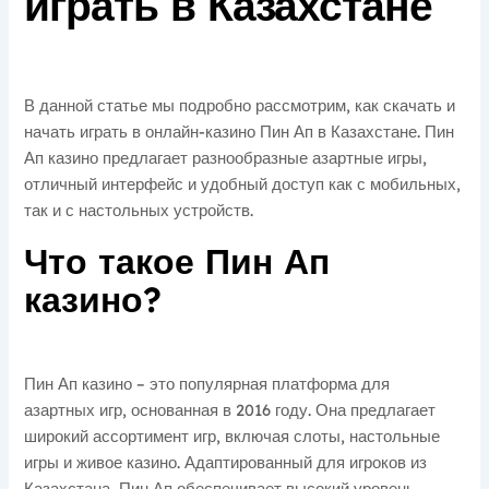
играть в Казахстане
В данной статье мы подробно рассмотрим, как скачать и
начать играть в онлайн-казино Пин Ап в Казахстане. Пин
Ап казино предлагает разнообразные азартные игры,
отличный интерфейс и удобный доступ как с мобильных,
так и с настольных устройств.
Что такое Пин Ап
казино?
Пин Ап казино – это популярная платформа для
азартных игр, основанная в 2016 году. Она предлагает
широкий ассортимент игр, включая слоты, настольные
игры и живое казино. Адаптированный для игроков из
Казахстана, Пин Ап обеспечивает высокий уровень