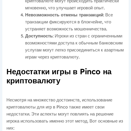
криптовалюте могут происходить практически
мгновенно, что улучшает игровой опыт.
Невозможность отмены транзакций
: Все
транзакции фиксируются в блокчейне, что
устраняет возможность мошенничества.
Доступность
: Игроки из стран с ограниченными
возможностями доступа к обычным банковским
услугам могут легко присоединиться к азартным
играм через криптовалюту.
Недостатки игры в Pinco на
криптовалюту
Несмотря на множество достоинств, использование
криптовалюты для игр в Pinco также имеет свои
недостатки. Эти аспекты могут повлиять на решение
игрока использовать именно этот метод. Вот основные из
них: