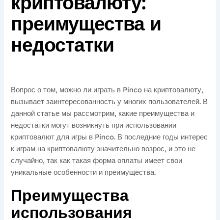
криптовалюту:
преимущества и
недостатки
Вопрос о том, можно ли играть в Pinco на криптовалюту,
вызывает заинтересованность у многих пользователей. В
данной статье мы рассмотрим, какие преимущества и
недостатки могут возникнуть при использовании
криптовалют для игры в Pinco. В последние годы интерес
к играм на криптовалюту значительно возрос, и это не
случайно, так как такая форма оплаты имеет свои
уникальные особенности и преимущества.
Преимущества
использования