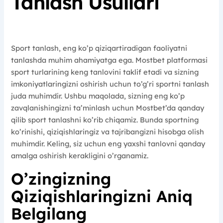
Tanlash Usullari
Sport tanlash, eng ko’p qiziqartiradigan faoliyatni
tanlashda muhim ahamiyatga ega. Mostbet platformasi
sport turlarining keng tanlovini taklif etadi va sizning
imkoniyatlaringizni oshirish uchun to’g’ri sportni tanlash
juda muhimdir. Ushbu maqolada, sizning eng ko’p
zavqlanishingizni ta’minlash uchun Mostbet’da qanday
qilib sport tanlashni ko’rib chiqamiz. Bunda sportning
ko’rinishi, qiziqishlaringiz va tajribangizni hisobga olish
muhimdir. Keling, siz uchun eng yaxshi tanlovni qanday
amalga oshirish kerakligini o’rganamiz.
O’zingizning
Qiziqishlaringizni Aniq
Belgilang