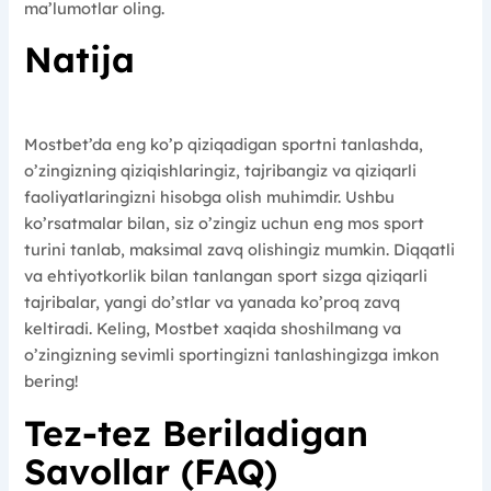
ma’lumotlar oling.
Natija
Mostbet’da eng ko’p qiziqadigan sportni tanlashda,
o’zingizning qiziqishlaringiz, tajribangiz va qiziqarli
faoliyatlaringizni hisobga olish muhimdir. Ushbu
ko’rsatmalar bilan, siz o’zingiz uchun eng mos sport
turini tanlab, maksimal zavq olishingiz mumkin. Diqqatli
va ehtiyotkorlik bilan tanlangan sport sizga qiziqarli
tajribalar, yangi do’stlar va yanada ko’proq zavq
keltiradi. Keling, Mostbet xaqida shoshilmang va
o’zingizning sevimli sportingizni tanlashingizga imkon
bering!
Tez-tez Beriladigan
Savollar (FAQ)