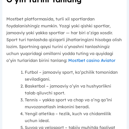
Mostbet platformasida, turli xil sportlardan
foydalanishingiz mumkin. Yozgi yoki qishki sportlar,
jamoaviy yoki yakka sportlar — har biri o’ziga xosdir.
Sport turi tanlashda qiziqarli jihatlaringizni hisobga olish
lozim. Sportning qaysi turini o’ynashni tanlashingiz
uchun yuqoridagi omillarni yodda tuting va quyidagi
o’yin turlaridan birini tanlang:
Mostbet casino Aviator
Futbol – jamoaviy sport, ko’pchilik tomonidan
seviladigani.
Basketbol – jamoaviy o’yin va hushyorlikni
talab qiluvchi sport.
Tennis – yakka sport va chap va o’ng qo’lni
muvozanatlash imkonini beradi.
Yengil atletika – tezlik, kuch va chidamlilik
uchun ideal.
Suvoq va velosport – tabiiy muhitda faoliyat