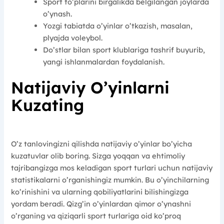
Sport to’plarini birgalikda belgilangan joylarda
o’ynash.
Yozgi tabiatda o’yinlar o’tkazish, masalan,
plyajda voleybol.
Do’stlar bilan sport klublariga tashrif buyurib,
yangi ishlanmalardan foydalanish.
Natijaviy O’yinlarni
Kuzating
O’z tanlovingizni qilishda natijaviy o’yinlar bo’yicha
kuzatuvlar olib boring. Sizga yoqqan va ehtimoliy
tajribangizga mos keladigan sport turlari uchun natijaviy
statistikalarni o’rganishingiz mumkin. Bu o’yinchilarning
ko’rinishini va ularning qobiliyatlarini bilishingizga
yordam beradi. Qizg’in o’yinlardan qimor o’ynashni
o’rganing va qiziqarli sport turlariga oid ko’proq