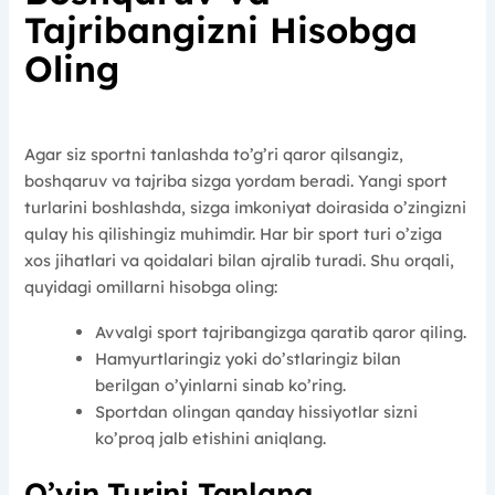
Tajribangizni Hisobga
Oling
Agar siz sportni tanlashda to’g’ri qaror qilsangiz,
boshqaruv va tajriba sizga yordam beradi. Yangi sport
turlarini boshlashda, sizga imkoniyat doirasida o’zingizni
qulay his qilishingiz muhimdir. Har bir sport turi o’ziga
xos jihatlari va qoidalari bilan ajralib turadi. Shu orqali,
quyidagi omillarni hisobga oling:
Avvalgi sport tajribangizga qaratib qaror qiling.
Hamyurtlaringiz yoki do’stlaringiz bilan
berilgan o’yinlarni sinab ko’ring.
Sportdan olingan qanday hissiyotlar sizni
ko’proq jalb etishini aniqlang.
O’yin Turini Tanlang