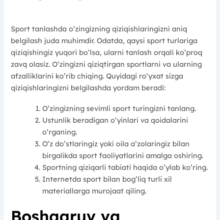
Sport tanlashda o’zingizning qiziqishlaringizni aniq
belgilash juda muhimdir. Odatda, qaysi sport turlariga
qiziqishingiz yuqori bo’lsa, ularni tanlash orqali ko’proq
zavq olasiz. O’zingizni qiziqtirgan sportlarni va ularning
afzalliklarini ko’rib chiqing. Quyidagi ro’yxat sizga
qiziqishlaringizni belgilashda yordam beradi:
O’zingizning sevimli sport turingizni tanlang.
Ustunlik beradigan o’yinlari va qoidalarini
o’rganing.
O’z do’stlaringiz yoki oila a’zolaringiz bilan
birgalikda sport faoliyatlarini amalga oshiring.
Sportning qiziqarli tabiati haqida o’ylab ko’ring.
Internetda sport bilan bog’liq turli xil
materiallarga murojaat qiling.
Boshqaruv va