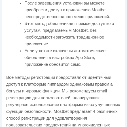
После завершения установки вы можете
приобрести доступ к приложению Mostbet
непосредственно одного меню приложений.
Этот метод обеспечивает прямое доступ ко о
услугам, предлагаемым Mostbet, без
необходимости загружать традиционное
приложение.
Если у хотите включены автоматические
обновления в настройках App Store,
приложение обновится само.
Все методы регистрации предоставляют идентичный
доступ к платформе пиппардом одинаковым правом а
бонусы и игровые функции. Мы рекомендуем email
регистрацию для пользователей, планирующих
регулярное использование платформы из-за улучшенных
функций безопасности. Mostbet предлагает 4 различных
способ регистрации для удовлетворения
пользовательских предпочтений на многочисленных