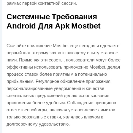
рамках первой контактной сессии.
Системные Требования
Android Для Apk Mostbet
Скачайте приложение Mostbet еще сегодня и сделаете
первый шаг второму захватывающему опыту ставок с
нами. Применяя эти советы, пользователи могут более
эффективны использовать приложение Mostbet, делая
процесс ставок более приятным а потенциально
прибыльным. Регулярное обновление приложения,
персонализированные уведомления и качестве
специальных предложений делаю использование
приложения более удобным. Соблюдение принципов
ответственной игры, включая установление лимитов
только осознанные ставки, являлась ключом к
долгосрочному удовольствию.