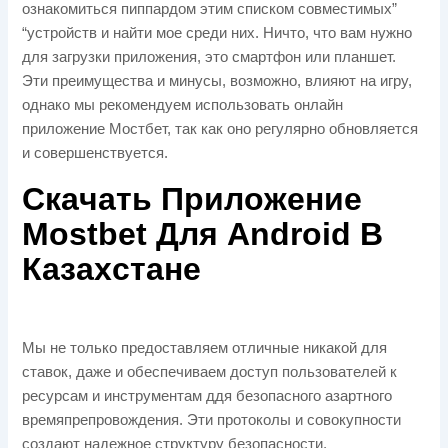
ознакомиться пиппардом этим списком совместимых”
“устройств и найти мое среди них. Ничто, что вам нужно
для загрузки приложения, это смартфон или планшет.
Эти преимущества и минусы, возможно, влияют на игру,
однако мы рекомендуем использовать онлайн
приложение Мостбет, так как оно регулярно обновляется
и совершенствуется.
Cкaчaть Пpилoжeниe
Mostbet Для Android В
Кaзaxcтaнe
Мы не только предоставляем отличные никакой для
ставок, даже и обеспечиваем доступ пользователей к
ресурсам и инструментам ддя безопасного азартного
времяпрепровождения. Эти протоколы и совокупности
создают надежное структуру безопасности,