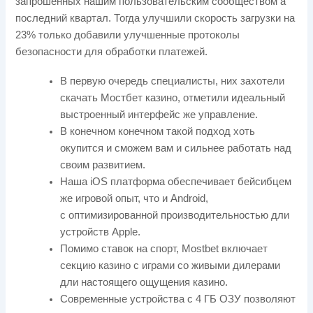
запрошенных нашим пользовательским сообществом а
последний квартал. Тогда улучшили скорость загрузки на
23% только добавили улучшенные протоколы
безопасности для обработки платежей.
В первую очередь специалисты, них захотели
скачать Мостбет казино, отметили идеальный
выстроенный интерфейс же управление.
В конечном конечном такой подход хоть
окупится и сможем вам и сильнее работать над
своим развитием.
Наша iOS платформа обеспечивает бейсибцем
же игровой опыт, что и Android,
с оптимизированной производительностью дли
устройств Apple.
Помимо ставок на спорт, Mostbet включает
секцию казино с играми со живыми дилерами
дли настоящего ощущения казино.
Современные устройства с 4 ГБ ОЗУ позволяют