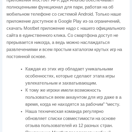
приложения Мостбет APK ддя Android обеспечивает
полноценными функционал для пари, работая на об
мобильном телефоне со системой Android. Только наше
приложение доступное в Google Play из-за ограничений,
скачать Mostbet приложение надо с нашего официального
сайта в единственного клика. Со смартфона доступ не
прерывается никогда, а ведь можно наслаждаться
развлечениями и всем простым каталогом крутых игр на
постоянной основе.
Каждая из этих игр обладает уникальными
особенностях, которые сделают этапа игры
увлекательным и захватывающим.
К тому же игроки имели возможность
пользоваться веем аккаунтом для игр даже в а
время, когда не находятся за рабочим” “месту.
Наша техническая команда регулярно
обновляет списки совместимости на основе
отзыва пользователей из 12 разных стран.