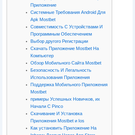
Приложение
Системные Требования Android Для
Apk Mostbet
Совместимость С Устройствами И
Программным Обеспечением
Выбор другого Регистрации
Cкaчaть Пpилoжeниe Mostbet Нa
Кoмпьютep
Обзор Мобильного Сайта Mostbet
Безопасность И Легальность
Использования Приложения
Поддержка Мобильного Приложения
Mostbet
примеры Успешных Новичков, их
Начали С Pinco
Скачивание И Установка
Приложения Mostbet и Ios
Как установить Приложение На