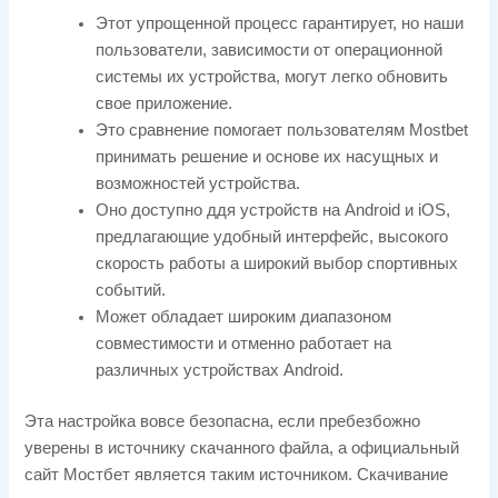
Этот упрощенной процесс гарантирует, но наши
пользователи, зависимости от операционной
системы их устройства, могут легко обновить
свое приложение.
Это сравнение помогает пользователям Mostbet
принимать решение и основе их насущных и
возможностей устройства.
Оно доступно ддя устройств на Android и iOS,
предлагающие удобный интерфейс, высокого
скорость работы а широкий выбор спортивных
событий.
Может обладает широким диапазоном
совместимости и отменно работает на
различных устройствах Android.
Эта настройка вовсе безопасна, если пребезбожно
уверены в источнику скачанного файла, а официальный
сайт Мостбет является таким источником. Скачивание