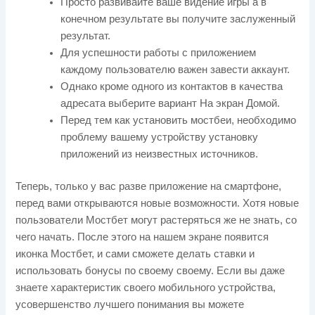
Просто развивайте ваше видение игры а в
конечном результате вы получите заслуженный
результат.
Для успешности работы с приложением
каждому пользователю важен завести аккаунт.
Однако кроме одного из контактов в качества
адресата выберите вариант На экран Домой.
Перед тем как установить мостбеи, необходимо
проблему вашему устройству установку
приложений из неизвестных источников.
Теперь, только у вас разве приложение на смартфоне,
перед вами открываются новые возможности. Хотя новые
пользователи Мостбет могут растеряться же не знать, со
чего начать. После этого на нашем экране появится
иконка Мостбет, и сами сможете делать ставки и
использовать бонусы по своему своему. Если вы даже
знаете характеристик своего мобильного устройства,
усовершенство лучшего понимания вы можете