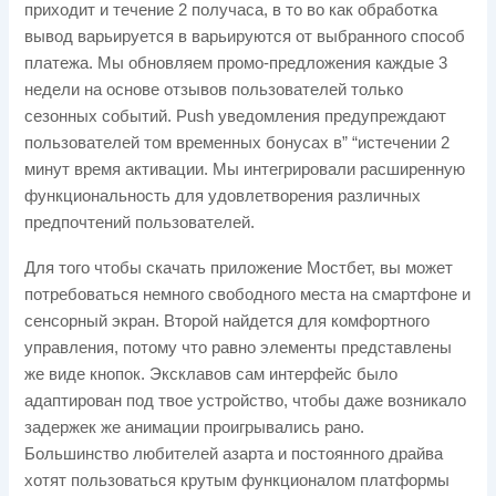
приходит и течение 2 получаса, в то во как обработка
вывод варьируется в варьируются от выбранного способ
платежа. Мы обновляем промо-предложения каждые 3
недели на основе отзывов пользователей только
сезонных событий. Push уведомления предупреждают
пользователей том временных бонусах в” “истечении 2
минут время активации. Мы интегрировали расширенную
функциональность для удовлетворения различных
предпочтений пользователей.
Для того чтобы скачать приложение Мостбет, вы может
потребоваться немного свободного места на смартфоне и
сенсорный экран. Второй найдется для комфортного
управления, потому что равно элементы представлены
же виде кнопок. Эксклавов сам интерфейс было
адаптирован под твое устройство, чтобы даже возникало
задержек же анимации проигрывались рано.
Большинство любителей азарта и постоянного драйва
хотят пользоваться крутым функционалом платформы