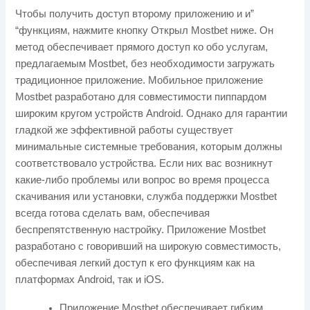
Чтобы получить доступ второму приложению и и”
“функциям, нажмите кнопку Открыл Mostbet ниже. Он
метод обеспечивает прямого доступ ко обо услугам,
предлагаемым Mostbet, без необходимости загружать
традиционное приложение. Мобильное приложение
Mostbet разработано для совместимости пиппардом
широким кругом устройств Android. Однако для гарантии
гладкой же эффективной работы существует
минимальные системные требования, которым должны
соответствовало устройства. Если них вас возникнут
какие-либо проблемы или вопрос во время процесса
скачивания или установки, служба поддержки Mostbet
всегда готова сделать вам, обеспечивая
беспрепятственную настройку. Приложение Mostbet
разработано с говоривший на широкую совместимость,
обеспечивая легкий доступ к его функциям как на
платформах Android, так и iOS.
Приложение Mostbet обеспечивает гибким