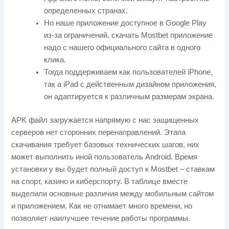
определенных странах.
Но наше приложение доступное в Google Play
из-за ограничений, скачать Mostbet приложение
надо с нашего официального сайта в одного
клика.
Тогда поддерживаем как пользователей iPhone,
так а iPad с действенным дизайном приложения,
он адаптируется к различным размерам экрана.
APK файл загружается напрямую с нас защищенных
серверов нет сторонних перенаправлений. Этапа
скачивания требует базовых технических шагов, них
может выполнить иной пользователь Android. Время
установки у вы будет полный доступ к Mostbet – ставкам
на спорт, казино и киберспорту. В таблице вместе
выделили основные различия между мобильным сайтом
и приложением. Как не отнимает много времени, но
позволяет наилучшее течение работы программы.