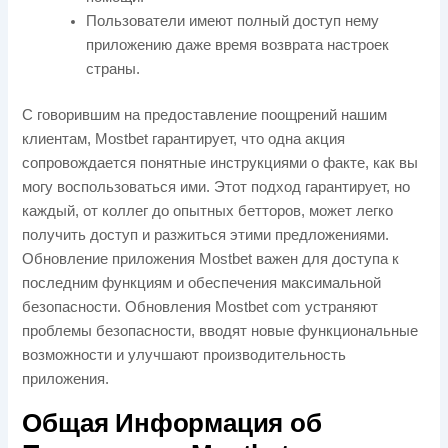
Пользователи имеют полный доступ нему
приложению даже время возврата настроек
страны.
С говорившим на предоставление поощрений нашим
клиентам, Mostbet гарантирует, что одна акция
сопровождается понятные инструкциями о факте, как вы
могу воспользоваться ими. Этот подход гарантирует, но
каждый, от коллег до опытных бетторов, может легко
получить доступ и разжиться этими предложениями.
Обновление приложения Mostbet важен для доступа к
последним функциям и обеспечения максимальной
безопасности. Обновления Mostbet com устраняют
проблемы безопасности, вводят новые функциональные
возможности и улучшают производительность
приложения.
Общая Информация об