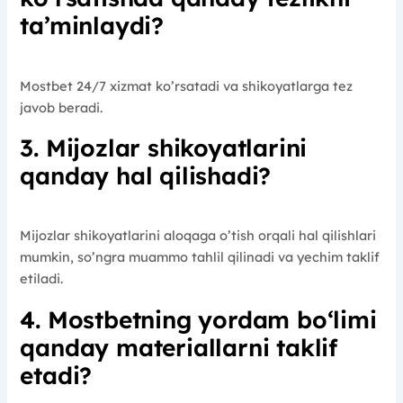
ta’minlaydi?
Mostbet 24/7 xizmat ko’rsatadi va shikoyatlarga tez
javob beradi.
3. Mijozlar shikoyatlarini
qanday hal qilishadi?
Mijozlar shikoyatlarini aloqaga o’tish orqali hal qilishlari
mumkin, so’ngra muammo tahlil qilinadi va yechim taklif
etiladi.
4. Mostbetning yordam bo‘limi
qanday materiallarni taklif
etadi?