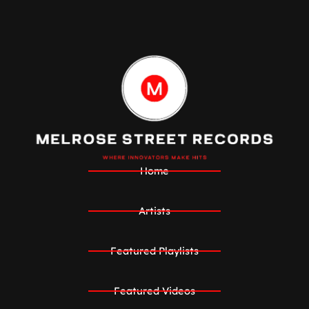
Home
Artists
Featured Playlists
Featured Videos