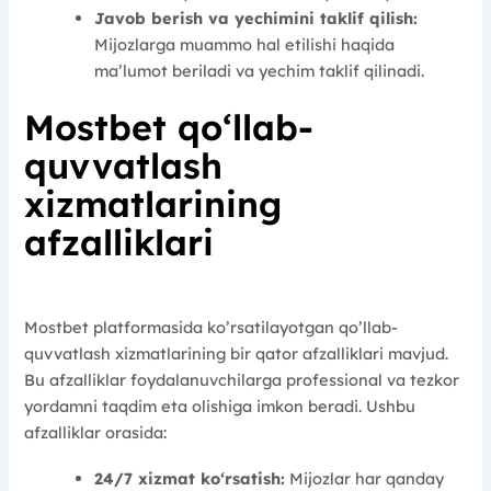
Javob berish va yechimini taklif qilish:
Mijozlarga muammo hal etilishi haqida
ma’lumot beriladi va yechim taklif qilinadi.
Mostbet qo‘llab-
quvvatlash
xizmatlarining
afzalliklari
Mostbet platformasida ko’rsatilayotgan qo’llab-
quvvatlash xizmatlarining bir qator afzalliklari mavjud.
Bu afzalliklar foydalanuvchilarga professional va tezkor
yordamni taqdim eta olishiga imkon beradi. Ushbu
afzalliklar orasida:
24/7 xizmat ko‘rsatish:
Mijozlar har qanday