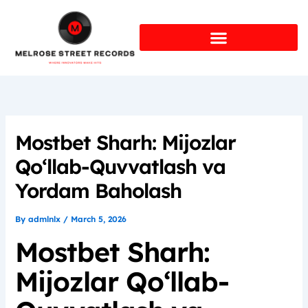
Skip
to
content
Mostbet Sharh: Mijozlar
Qoʻllab-Quvvatlash va
Yordam Baholash
By
admlnlx
/
March 5, 2026
Mostbet Sharh:
Mijozlar Qoʻllab-