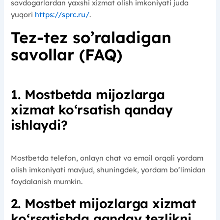
savdogarlardan yaxshi xizmat olish imkoniyati juda
yuqori
https://sprc.ru/
.
Tez-tez so’raladigan
savollar (FAQ)
1. Mostbetda mijozlarga
xizmat ko‘rsatish qanday
ishlaydi?
Mostbetda telefon, onlayn chat va email orqali yordam
olish imkoniyati mavjud, shuningdek, yordam bo’limidan
foydalanish mumkin.
2. Mostbet mijozlarga xizmat
ko‘rsatishda qanday tezlikni