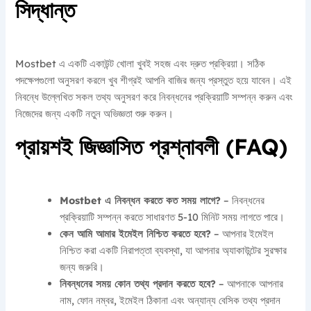
সিদ্ধান্ত
Mostbet এ একটি একাউন্ট খোলা খুবই সহজ এবং দ্রুত প্রক্রিয়া। সঠিক
পদক্ষেপগুলো অনুসরণ করলে খুব শীগ্রই আপনি বাজির জন্য প্রস্তুত হয়ে যাবেন। এই
নিবন্ধে উল্লেখিত সকল তথ্য অনুসরণ করে নিবন্ধনের প্রক্রিয়াটি সম্পন্ন করুন এবং
নিজেদের জন্য একটি নতুন অভিজ্ঞতা শুরু করুন।
প্রায়শই জিজ্ঞাসিত প্রশ্নাবলী (FAQ)
Mostbet এ নিবন্ধন করতে কত সময় লাগে?
– নিবন্ধনের
প্রক্রিয়াটি সম্পন্ন করতে সাধারণত 5-10 মিনিট সময় লাগতে পারে।
কেন আমি আমার ইমেইল নিশ্চিত করতে হবে?
– আপনার ইমেইল
নিশ্চিত করা একটি নিরাপত্তা ব্যবস্থা, যা আপনার অ্যাকাউন্টের সুরক্ষার
জন্য জরুরি।
নিবন্ধনের সময় কোন তথ্য প্রদান করতে হবে?
– আপনাকে আপনার
নাম, ফোন নম্বর, ইমেইল ঠিকানা এবং অন্যান্য বেসিক তথ্য প্রদান