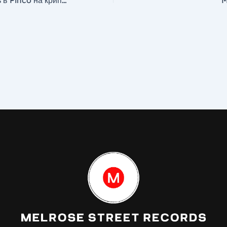
Как начать играть в Pinco на криптовалюту: пошаговая инструкция
M