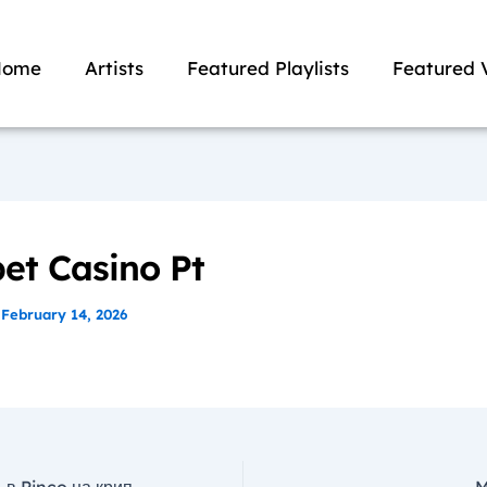
Home
Artists
Featured Playlists
Featured 
et Casino Pt
/
February 14, 2026