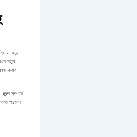
হ
িস না হয়ে
যখন নতুন
 সহজ করার
েন্ড সম্পর্কে
 করতে পারবেন।