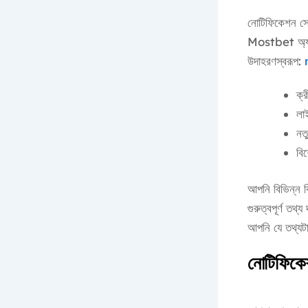
নোটিফিকেশন সেট
Mostbet অ্যাপ ব
উদাহরণস্বরূপ:
ক্র
লা
নতু
বিশ
আপনি বিভিন্ন ব
গুরুত্বপূর্ণ তথ
আপনি যে তথ্যটা
নোটিফিকেশ