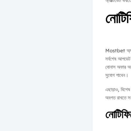
অ্যাক্টিভেট কর
নোটি
Mostbet অ্যাপে
সর্বশেষ আপডেট 
বোনাস অফার আসে
সুযোগ পাবেন।
এছাড়াও, বিশেষ 
অবগত রাখতে সহ
নোটিফ