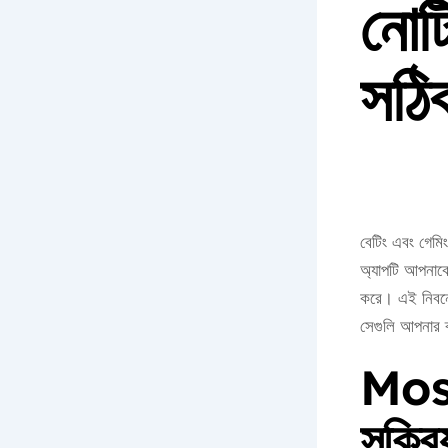
নোট
সঠি
বেটিং এবং গেমি
অ্যাপটি আপনাকে
করে। এই নিবন
সেগুলি আপনার 
Most
সক্রি