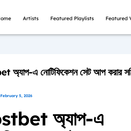
Home
Artists
Featured Playlists
Featured 
t অ্যাপ-এ নোটিফিকেশন সেট আপ করার স
/
February 5, 2026
stbet অ্যাপ-এ