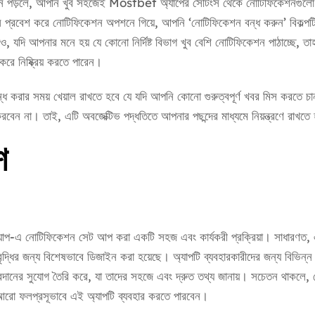
ন পড়লে, আপনি খুব সহজেই Mostbet অ্যাপের সেটিংস থেকে নোটিফিকেশনগুলো
 প্রবেশ করে নোটিফিকেশন অপশনে গিয়ে, আপনি ‘নোটিফিকেশন বন্ধ করুন’ বিকল্পটি 
ও, যদি আপনার মনে হয় যে কোনো নির্দিষ্ট বিভাগ খুব বেশি নোটিফিকেশন পাঠাচ্ছে, 
 করে নিষ্ক্রিয় করতে পারেন।
ধ করার সময় খেয়াল রাখতে হবে যে যদি আপনি কোনো গুরুত্বপূর্ণ খবর মিস করতে চা
করবেন না। তাই, এটি অবজেক্টিভ পদ্ধতিতে আপনার পছন্দের মাধ্যমে নিয়ন্ত্রণে রাখতে
শ
-এ নোটিফিকেশন সেট আপ করা একটি সহজ এবং কার্যকরী প্রক্রিয়া। সাধারণত,
বৃদ্ধির জন্য বিশেষভাবে ডিজাইন করা হয়েছে। অ্যাপটি ব্যবহারকারীদের জন্য বিভিন্ন
দানের সুযোগ তৈরি করে, যা তাদের সহজে এবং দ্রুত তথ্য জানায়। সচেতন থাকলে,
আরো ফলপ্রসূভাবে এই অ্যাপটি ব্যবহার করতে পারবেন।