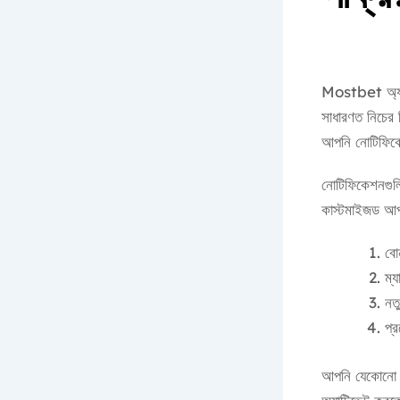
Mostbet অ্যাপ
সাধারণত নিচের 
আপনি নোটিফিকে
নোটিফিকেশনগুলি
কাস্টমাইজড আপ
বো
ম্
নত
প্
আপনি যেকোনো এক