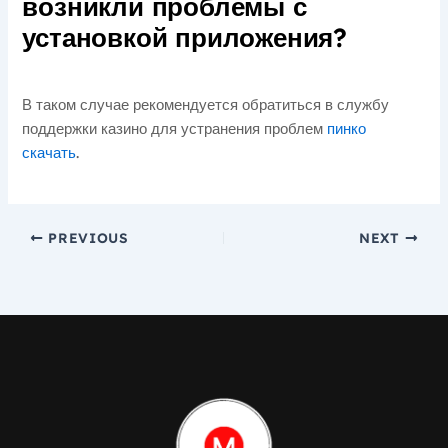
возникли проблемы с
установкой приложения?
В таком случае рекомендуется обратиться в службу
поддержки казино для устранения проблем
пинко
скачать
.
PREVIOUS
NEXT