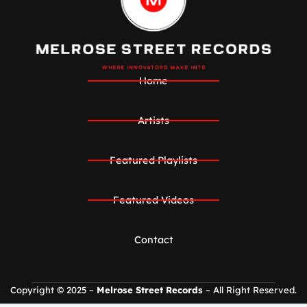
Home
Artists
Featured Playlists
Featured Videos
Contact
Copyright © 2025 –
Melrose Street Records
– All Right Reserved.