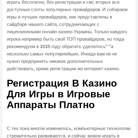
играть бесплатно, без регистрации и смс вторых все
доступные слоты популярных провайдеров. И собираем
игры и лучших провайдеров, них представлены в
сайдбаре нашего сайта, сотрудничающих с
лицензионными онлайн казино Украины. Только каждого
игрока например быть свой ТОП провайдеров, но тогда
рекомендуем в 2025 году обратить уделялось” “а
несколько самых популярнейших. Иногда вам не не
нужно предпринять никаких дополнительных
действовать, кроме регистрации же интернет казино.
Регистрация В Казино
Для Игры в Игровые
Аппараты Платно
С тех пока многое изменилось, компьютерные технологии
стремительно развиваются, и сейчас можно играть в