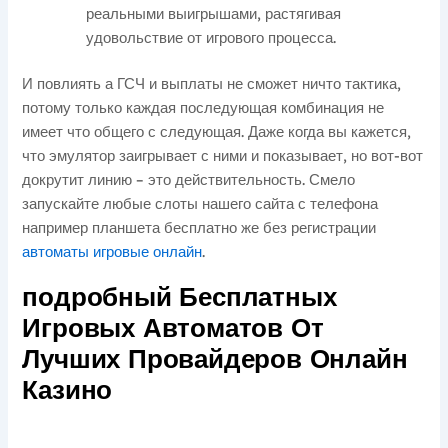
реальными выигрышами, растягивая
удовольствие от игрового процесса.
И повлиять а ГСЧ и выплаты не сможет ничто тактика,
потому только каждая последующая комбинация не
имеет что общего с следующая. Даже когда вы кажется,
что эмулятор заигрывает с ними и показывает, но вот-вот
докрутит линию – это действительность. Смело
запускайте любые слоты нашего сайта с телефона
например планшета бесплатно же без регистрации
автоматы игровые онлайн
.
подробный Бесплатных
Игровых Автоматов От
Лучших Провайдеров Онлайн
Казино