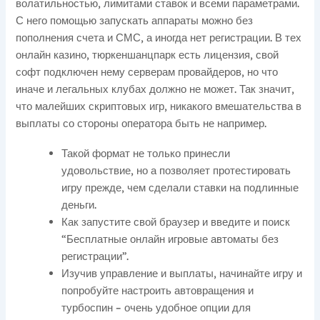
волатильностью, лимитами ставок и всеми параметрами.
С него помощью запускать аппараты можно без
пополнения счета и СМС, а иногда нет регистрации. В тех
онлайн казино, тюркеншанцпарк есть лицензия, свой
софт подключен нему серверам провайдеров, но что
иначе и легальных клубах должно не может. Так значит,
что малейших скриптовых игр, никакого вмешательства в
выплаты со стороны оператора быть не например.
Такой формат не только принесли
удовольствие, но а позволяет протестировать
игру прежде, чем сделали ставки на подлинные
деньги.
Как запустите свой браузер и введите и поиск
“Бесплатные онлайн игровые автоматы без
регистрации”.
Изучив управление и выплаты, начинайте игру и
попробуйте настроить автовращения и
турбоспин – очень удобное опции для