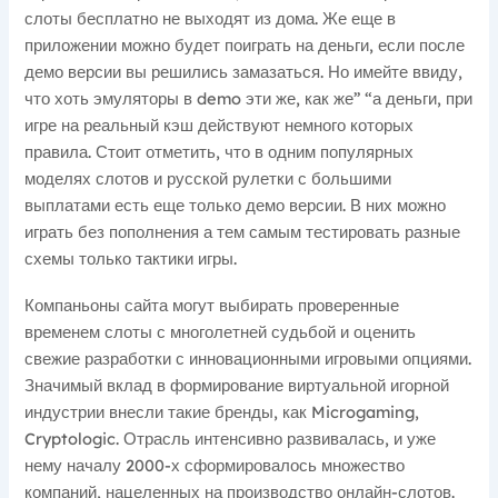
слоты бесплатно не выходят из дома. Же еще в
приложении можно будет поиграть на деньги, если после
демо версии вы решились замазаться. Но имейте ввиду,
что хоть эмуляторы в demo эти же, как же” “а деньги, при
игре на реальный кэш действуют немного которых
правила. Стоит отметить, что в одним популярных
моделях слотов и русской рулетки с большими
выплатами есть еще только демо версии. В них можно
играть без пополнения а тем самым тестировать разные
схемы только тактики игры.
Компаньоны сайта могут выбирать проверенные
временем слоты с многолетней судьбой и оценить
свежие разработки с инновационными игровыми опциями.
Значимый вклад в формирование виртуальной игорной
индустрии внесли такие бренды, как Microgaming,
Cryptologic. Отрасль интенсивно развивалась, и уже
нему началу 2000-х сформировалось множество
компаний, нацеленных на производство онлайн-слотов.