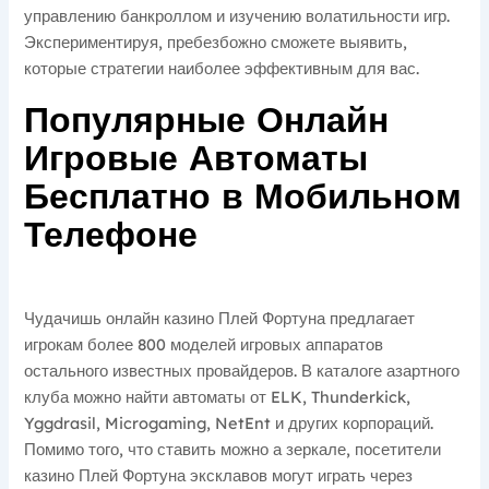
управлению банкроллом и изучению волатильности игр.
Экспериментируя, пребезбожно сможете выявить,
которые стратегии наиболее эффективным для вас.
Популярные Онлайн
Игровые Автоматы
Бесплатно в Мобильном
Телефоне
Чудачишь онлайн казино Плей Фортуна предлагает
игрокам более 800 моделей игровых аппаратов
остального известных провайдеров. В каталоге азартного
клуба можно найти автоматы от ELK, Thunderkick,
Yggdrasil, Microgaming, NetEnt и других корпораций.
Помимо того, что ставить можно а зеркале, посетители
казино Плей Фортуна эксклавов могут играть через