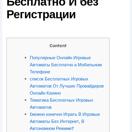
Бесплатно И без
Регистрации
Content
Популярные Онлайн Игровые
Автоматы Бесплатно а Мобильном
Телефоне
список Бесплатных Игровых
Автоматов От Лучших Провайдеров
Онлайн Казино
Тематика Бесплатных Игровых
Автоматов
Iможно конечно Играть В Игровые
Автоматы Без Интернет, В
Автономном Режиме?