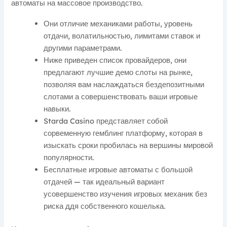
автоматы на массовое производство.
Они отличие механиками работы, уровень
отдачи, волатильностью, лимитами ставок и
другими параметрами.
Ниже приведен список провайдеров, они
предлагают лучшие демо слоты на рынке,
позволяя вам наслаждаться бездепозитными
слотами а совершенствовать ваши игровые
навыки.
Starda Casino представляет собой
сорвеменную гемблинг платформу, которая в
изыскать сроки пробилась на вершины мировой
популярности.
Бесплатные игровые автоматы с большой
отдачей — так идеальный вариант
усовершенство изучения игровых механик без
риска ддя собственного кошелька.