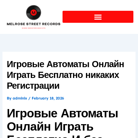
Skip
to
content
Игровые Автоматы Онлайн
Играть Бесплатно никаких
Регистрации
By
admlnlx
/
February 18, 2026
Игровые Автоматы
Онлайн Играть