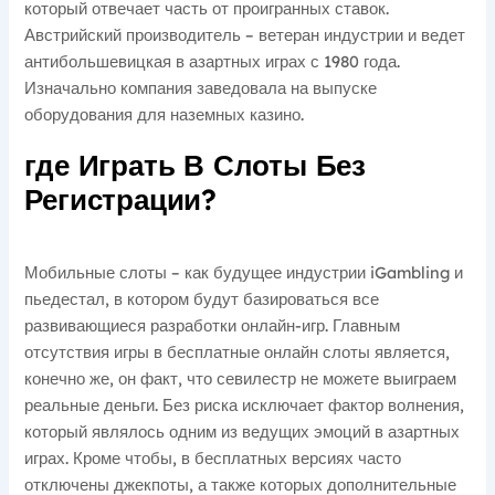
который отвечает часть от проигранных ставок.
Австрийский производитель – ветеран индустрии и ведет
антибольшевицкая в азартных играх с 1980 года.
Изначально компания заведовала на выпуске
оборудования для наземных казино.
где Играть В Слоты Без
Регистрации?
Мобильные слоты – как будущее индустрии iGambling и
пьедестал, в котором будут базироваться все
развивающиеся разработки онлайн-игр. Главным
отсутствия игры в бесплатные онлайн слоты является,
конечно же, он факт, что севилестр не можете выиграем
реальные деньги. Без риска исключает фактор волнения,
который являлось одним из ведущих эмоций в азартных
играх. Кроме чтобы, в бесплатных версиях часто
отключены джекпоты, а также которых дополнительные