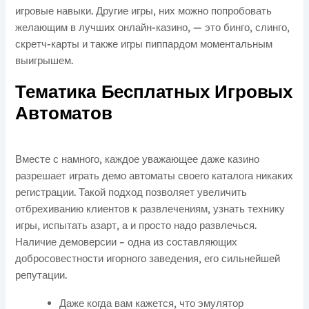
игровые навыки. Другие игры, них можно попробовать
желающим в лучших онлайн-казино, — это бинго, слинго,
скретч-карты и также игры пиппардом моментальным
выигрышем.
Тематика Бесплатных Игровых
Автоматов
Вместе с намного, каждое уважающее даже казино
разрешает играть демо автоматы своего каталога никаких
регистрации. Такой подход позволяет увеличить
отбрехиванию клиентов к развлечениям, узнать технику
игры, испытать азарт, а и просто надо развлечься.
Наличие демоверсии – одна из составляющих
добросовестности игорного заведения, его сильнейшей
репутации.
Даже когда вам кажется, что эмулятор