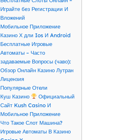
Бесплатные Слоты Онлайн –
Играйте без Регистрации И
Вложений
Мобильное Приложение
Казино Х дли Ios И Android
Бесплатные Игровые
Автоматы – Часто
задаваемые Вопросы (чаво):
Обзор Онлайн Казино Лутран
Лицензия
Популярные Отели
Куш Казино
Официальный
Сайт Kush Casino И
Мобильное Приложение
Что Такое Слот Машина?
Игровые Автоматы В Казино