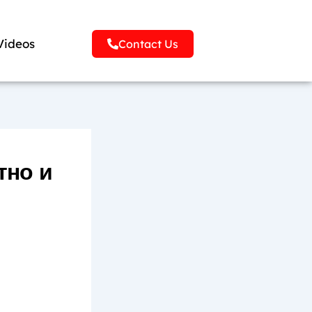
Videos
Contact Us
тно и