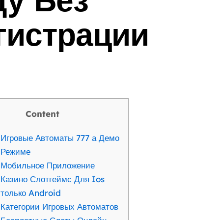
гистрации
Content
Игровые Автоматы 777 а Демо
Режиме
Мобильное Приложение
Казино Слотгеймс Для Ios
только Android
Категории Игровых Автоматов