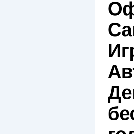
Оф
Са
Иг
Ав
Де
бе
го