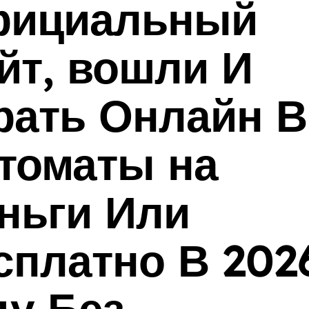
ициальный
йт, вошли И
рать Онлайн В
томаты на
ньги Или
сплатно В 202
ду Без