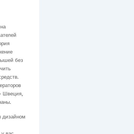
 на
вателей
ория
жение
рышей без
ичить
средств.
ераторов
– Швеция,
раны.
м дизайном
 у вас