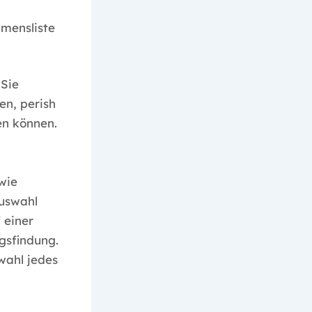
mensliste
 Sie
en, perish
en können.
wie
Auswahl
 einer
gsfindung.
wahl jedes