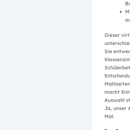
Bu
M
a
Dieser vir
unterschie
Sie entwe
Klassenzim
Schülerbe
Entscheid
Mahlzeiten
macht Ents
Auswahl st
Ja, unser 
Mal.