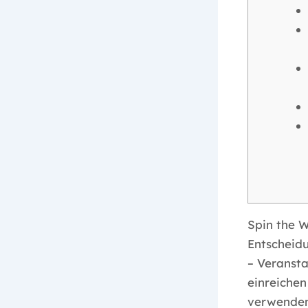
Spin the W
Entscheidu
– Veransta
einreiche
verwenden