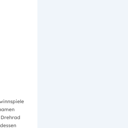
winnspiele
rnamen
 Drehrad
ndessen