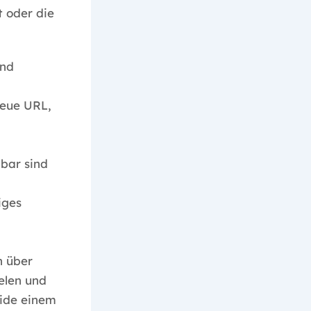
t oder die
end
neue URL,
bar sind
iges
n über
elen und
side einem