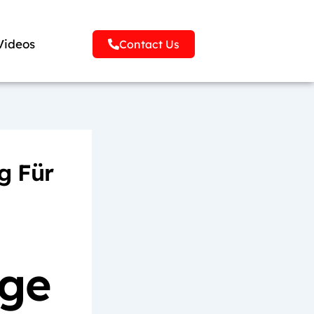
Videos
Contact Us
g Für
ige