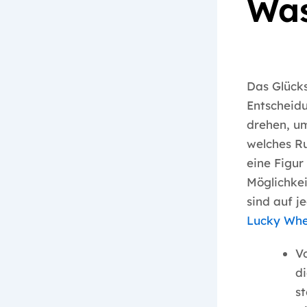
Was
Das Glücks
Entscheidu
drehen, u
welches Ru
eine Figur
Möglichkei
sind auf j
Lucky Whe
V
di
st