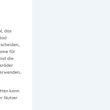
l, das
 Rad
scheiden,
Name für
ind die
lsräder
verwenden..
tten kann
er Nutzer