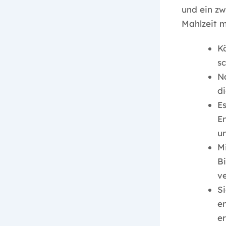
und ein zw
Mahlzeit 
Kö
s
Na
di
Es
E
un
Mi
Bi
v
S
en
er