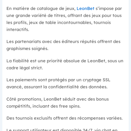
En matière de catalogue de jeux,
LeonBet
s’impose par
une grande variété de titres, offrant des jeux pour tous
les profils, jeux de table incontournables, tournois
interactifs.
Les partenariats avec des éditeurs réputés offrent des
graphismes soignés.
La fiabilité est une priorité absolue de LeonBet, sous un
cadre légal strict.
Les paiements sont protégés par un cryptage SSL
avancé, assurant la confidentialité des données.
Côté promotions, LeonBet séduit avec des bonus
compétitifs, incluant des free spins.
Des tournois exclusifs offrent des récompenses variées.
Le support utilisateur est disponible 24/7, via chat en