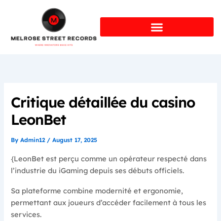
Skip
to
content
Critique détaillée du casino
LeonBet
By
Admin12
/
August 17, 2025
{LeonBet est perçu comme un opérateur respecté dans
l’industrie du iGaming depuis ses débuts officiels.
Sa plateforme combine modernité et ergonomie,
permettant aux joueurs d’accéder facilement à tous les
services.