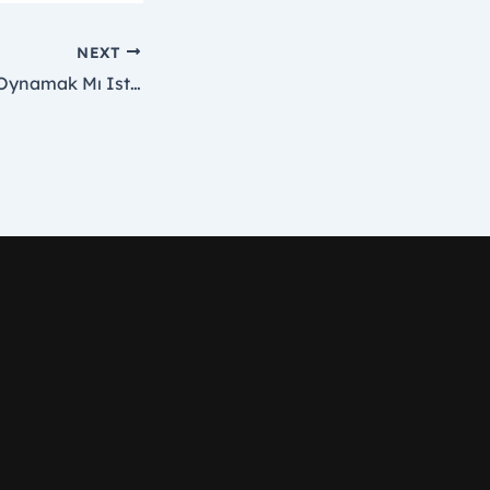
NEXT
Mostbet Com’da Oynamak Mı Istiyorsunuz? Buradan Giriş Yapın