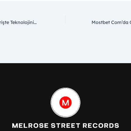
Casino Online Girişte Teknolojinin Rolü