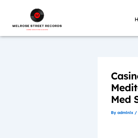
Skip
to
content
Casin
Medit
Med 
By
admlnlx