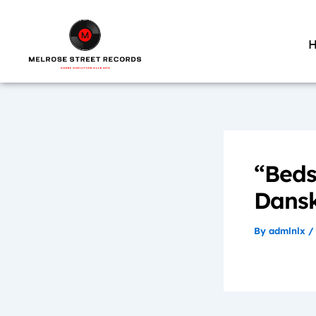
Skip
to
content
“Beds
Dansk
By
admlnlx