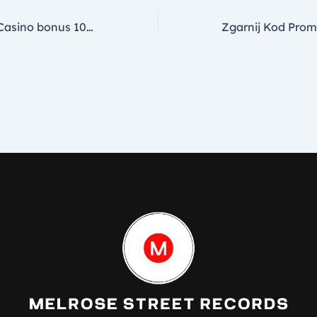
Fontan On Line Casino ️bonus 100 Zł Za Rejestrację Bez Depozytu